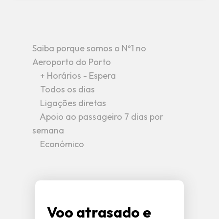
Saiba porque somos o Nº1 no
Aeroporto do Porto
+ Horários - Espera
Todos os dias
Ligações diretas
Apoio ao passageiro 7 dias por
semana
Económico
Voo atrasado e