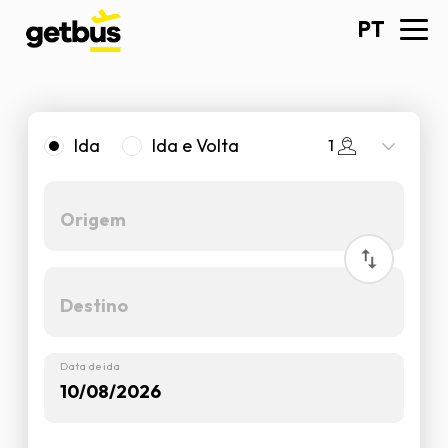
PT
1
Ida
Ida e Volta
Data de ida